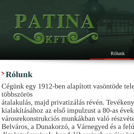
Rólunk
Rólunk
Cégünk egy 1912-ben alapított vasöntöde telep
többszörös
átalakulás, majd privatizálás révén. Tevéken
kialakításához az első impulzust a 80-as éve
városrekonstrukciós munkákban való részvéte
Belváros, a Dunakorzó, a Várnegyed és a felúj