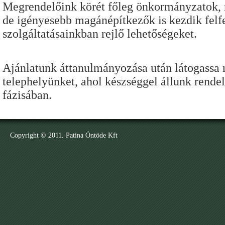
Megrendelőink körét főleg önkormányzatok, 
de igényesebb magánépítkezők is kezdik felf
szolgáltatásainkban rejlő lehetőségeket.
Ajánlatunk áttanulmányozása után látogassa
telephelyünket, ahol készséggel állunk rende
fázisában.
Copyright © 2011. Patina Öntöde Kft