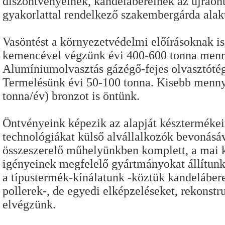
díszöntvényeinek, kandelábereinek az újraön
gyakorlattal rendelkező szakembergárda alaku
Vasöntést a környezetvédelmi előírásoknak i
kemencével végzünk évi 400-600 tonna menn
Alumíniumolvasztás gázégő-fejes olvasztótég
Termelésünk évi 50-100 tonna. Kisebb menn
tonna/év) bronzot is öntünk.
Öntvényeink képezik az alapját készterméke
technológiákat külső alvállalkozók bevonásáv
összeszerelő műhelyünkben komplett, a mai 
igényeinek megfelelő gyártmányokat állítunk
a típustermék-kínálatunk -köztük kandelábere
pollerek-, de egyedi elképzeléseket, rekonst
elvégzünk.