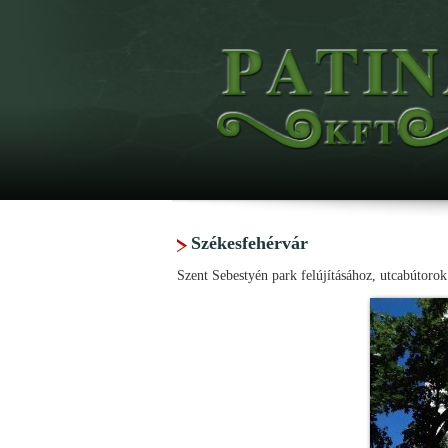
Székesfehérvár
Szent Sebestyén park felújításához, utcabútorok